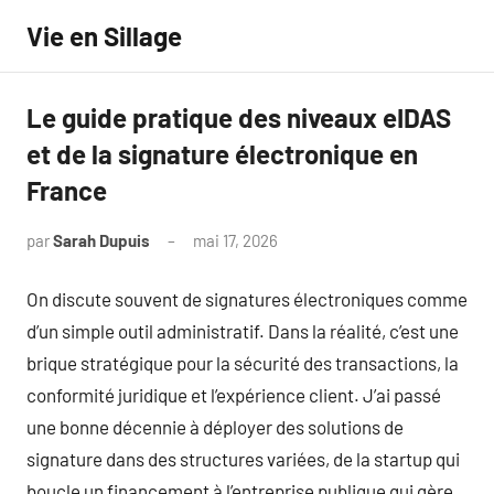
Aller
Vie en Sillage
au
contenu
Le guide pratique des niveaux eIDAS
et de la signature électronique en
France
par
Sarah Dupuis
mai 17, 2026
Aucun
commentaire
On discute souvent de signatures électroniques comme
d’un simple outil administratif. Dans la réalité, c’est une
brique stratégique pour la sécurité des transactions, la
conformité juridique et l’expérience client. J’ai passé
une bonne décennie à déployer des solutions de
signature dans des structures variées, de la startup qui
boucle un financement à l’entreprise publique qui gère