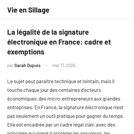
Aller
Vie en Sillage
au
contenu
La légalité de la signature
électronique en France: cadre et
exemptions
par
Sarah Dupuis
mai 17, 2026
Aucun
commentaire
Le sujet peut paraître technique et lointain, mais il
touche chaque jour des centaines d’acteurs
économiques, des micro-entrepreneurs aux grandes
entreprises. En France, la signature électronique n’est
pas seulement un outil pratique pour gagner du temps.
Elle est encadrée par un cadre légal clair, avec des
principes qui visent à protéger les assureurs, les