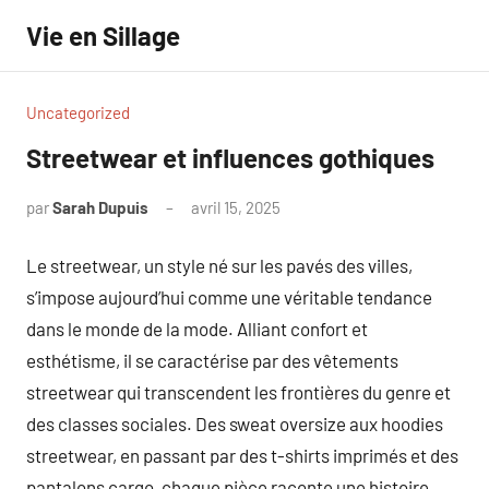
Aller
Vie en Sillage
au
contenu
Uncategorized
Streetwear et influences gothiques
par
Sarah Dupuis
avril 15, 2025
Aucun
commentaire
Le streetwear, un style né sur les pavés des villes,
s’impose aujourd’hui comme une véritable tendance
dans le monde de la mode. Alliant confort et
esthétisme, il se caractérise par des vêtements
streetwear qui transcendent les frontières du genre et
des classes sociales. Des sweat oversize aux hoodies
streetwear, en passant par des t-shirts imprimés et des
pantalons cargo, chaque pièce raconte une histoire,