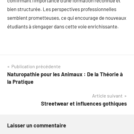
confirmant l’importance d’une formation reconnue et
bien structurée. Les perspectives professionnelles
semblent prometteuses, ce qui encourage de nouveaux
étudiants à s’engager dans cette voie enrichissante.
Navigation
Publication précédente
Naturopathie pour les Animaux : De la Théorie à
de
la Pratique
l’article
Article suivant
Streetwear et influences gothiques
Laisser un commentaire