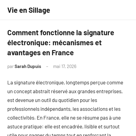
Aller
Vie en Sillage
au
contenu
Comment fonctionne la signature
électronique: mécanismes et
avantages en France
par
Sarah Dupuis
mai 17, 2026
Aucun
commentaire
La signature électronique, longtemps perçue comme
un concept abstrait réservé aux grandes entreprises,
est devenue un outil du quotidien pour les
professionnels indépendants, les associations et les
collectivités. En France, elle ne se résume pas à une
astuce pratique: elle est encadrée, lisible et surtout
utile pour gagner du temps tout en renforçant la