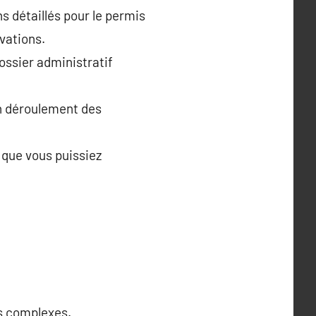
ns détaillés pour le permis
vations.
dossier administratif
on déroulement des
n que vous puissiez
s complexes.