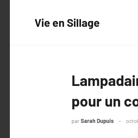
Aller
au
Vie en Sillage
contenu
Lampadaire
pour un co
par
Sarah Dupuis
octo