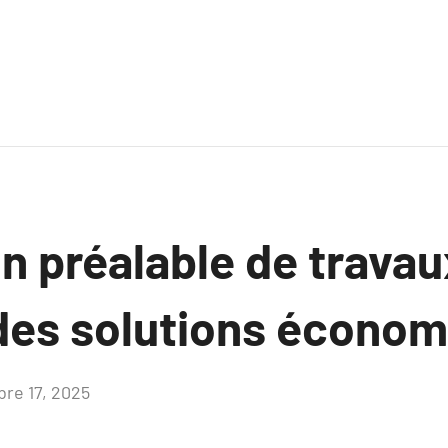
n préalable de travau
 des solutions écono
bre 17, 2025
Aucun
commentaire