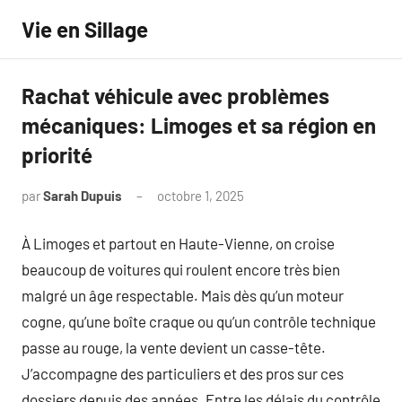
Aller
Vie en Sillage
au
contenu
Rachat véhicule avec problèmes
mécaniques: Limoges et sa région en
priorité
par
Sarah Dupuis
octobre 1, 2025
Aucun
commentaire
À Limoges et partout en Haute-Vienne, on croise
beaucoup de voitures qui roulent encore très bien
malgré un âge respectable. Mais dès qu’un moteur
cogne, qu’une boîte craque ou qu’un contrôle technique
passe au rouge, la vente devient un casse-tête.
J’accompagne des particuliers et des pros sur ces
dossiers depuis des années. Entre les délais du contrôle