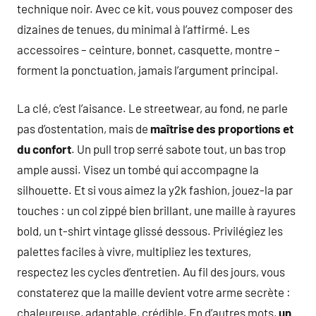
technique noir. Avec ce kit, vous pouvez composer des
dizaines de tenues, du minimal à l’affirmé. Les
accessoires – ceinture, bonnet, casquette, montre –
forment la ponctuation, jamais l’argument principal.
La clé, c’est l’aisance. Le streetwear, au fond, ne parle
pas d’ostentation, mais de
maîtrise des proportions et
du confort
. Un pull trop serré sabote tout, un bas trop
ample aussi. Visez un tombé qui accompagne la
silhouette. Et si vous aimez la y2k fashion, jouez-la par
touches : un col zippé bien brillant, une maille à rayures
bold, un t-shirt vintage glissé dessous. Privilégiez les
palettes faciles à vivre, multipliez les textures,
respectez les cycles d’entretien. Au fil des jours, vous
constaterez que la maille devient votre arme secrète :
chaleureuse, adaptable, crédible. En d’autres mots,
un