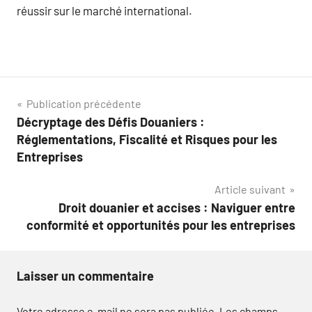
réussir sur le marché international.
Navigation
Publication précédente
Décryptage des Défis Douaniers :
de
Réglementations, Fiscalité et Risques pour les
l’article
Entreprises
Article suivant
Droit douanier et accises : Naviguer entre
conformité et opportunités pour les entreprises
Laisser un commentaire
Votre adresse e-mail ne sera pas publiée.
Les champs